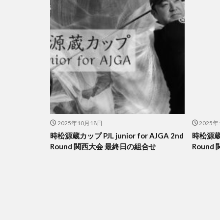
2025年10月18日
2025年
時松源蔵カップ PJL junior for AJGA 2nd
時松源蔵カッ
Round 関西大会 最終日の組合せ
Round