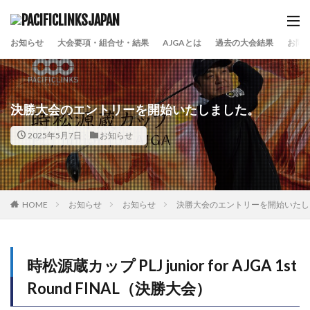
お知らせ
大会要項・組合せ・結果
AJGAとは
過去の大会結果
お問
決勝大会のエントリーを開始いたしました。
2025年5月7日
お知らせ
HOME
お知らせ
お知らせ
決勝大会のエントリーを開始いたし
時松源蔵カップ PLJ junior for AJGA 1st
Round FINAL（
決勝大会）