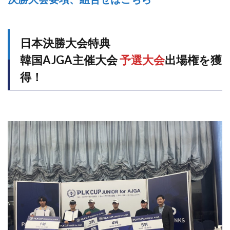
日本決勝大会特典
韓国AJGA主催大会
予選大会
出場権を獲
得！