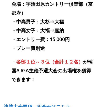
会場：宇治田原カントリー倶楽部（京
都府）
・中高男子：大杉⇒大福
・中高女子：大福⇒嘉納
・エントリー費：15,000円
・プレー費別途
・
各部１位～３位（合計１２名）
が韓
国AJGA主催予選大会の出場権を獲得
できます！
決勝大会要項、組合せはこちら