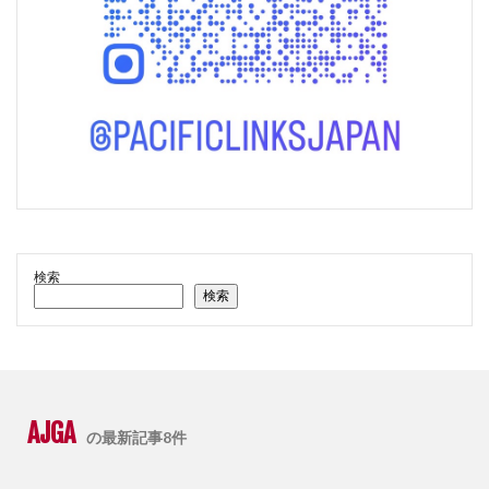
検索
検索
AJGA
の最新記事8件